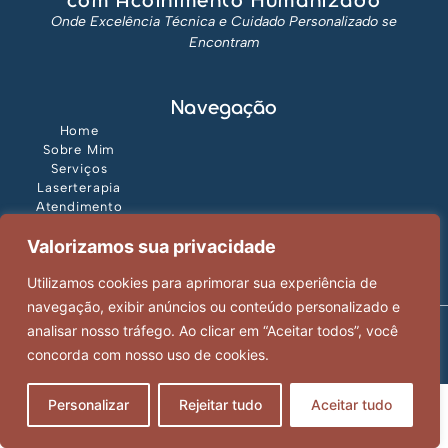
com Acolhimento Humanizado
Onde Excelência Técnica e Cuidado Personalizado se
Encontram
Navegação
Home
Sobre Mim
Serviços
Laserterapia
Atendimento
Contato
Valorizamos sua privacidade
NOS ACOMPANHE NO INSTAGRAM
Utilizamos cookies para aprimorar sua experiência de
navegação, exibir anúncios ou conteúdo personalizado e
analisar nosso tráfego. Ao clicar em “Aceitar todos”, você
Política de Privacidade
Dra. Alessandra Madeiro © 2026 | Todos os direitos reservados
concorda com nosso uso de cookies.
Desenvolvido por
TUP Cloud
Personalizar
Rejeitar tudo
Aceitar tudo